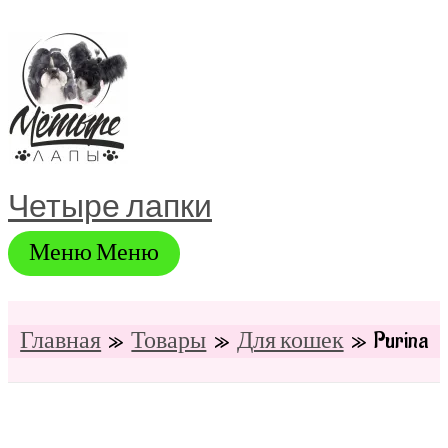
Перейти
к
содержимому
Четыре лапки
Меню
Меню
Главная
Товары
Для кошек
Purina