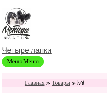
Перейти
к
содержимому
Четыре лапки
Меню
Меню
Главная
Товары
k/d