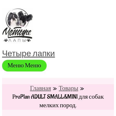
Перейти
к
содержимому
Четыре лапки
Меню
Меню
Главная
Товары
РroPlan ADULT SMALL&MINI для собак
мелких пород.