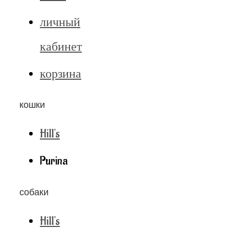
личный
кабинет
корзина
кошки
Hill's
Purina
собаки
Hill's