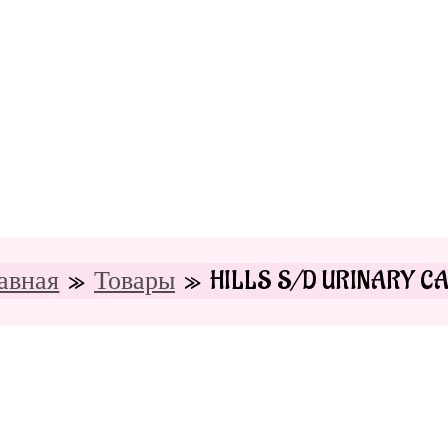
авная
Товары
HILLS S/D URINARY C