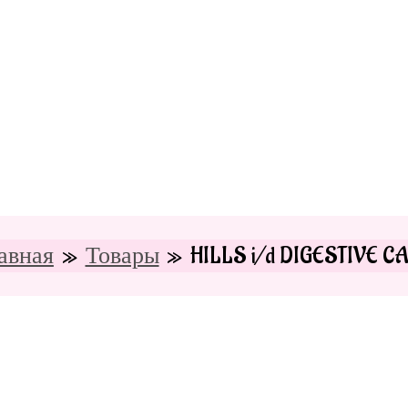
авная
Товары
HILLS i/d DIGESTIVE C