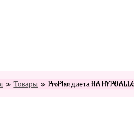
я
Товары
ProPlan диета HA HYPOALL