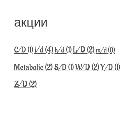
акции
i/d
(4)
L/D
(2)
C/D
(1)
k/d
(1)
m/d
(0)
Metabolic
(2)
W/D
(2)
S/D
(1)
Y/D
(1)
Z/D
(2)