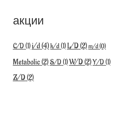
акции
i/d
(4)
L/D
(2)
C/D
(1)
k/d
(1)
m/d
(0)
Metabolic
(2)
W/D
(2)
S/D
(1)
Y/D
(1)
Z/D
(2)